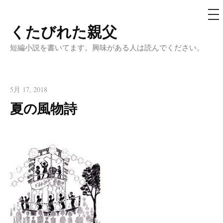
メ
ニ
ュ
くたびれた親父
コ
ー
ン
短編小説を書いてます。興味がある人は読んでください。
テ
ン
ツ
5月 17, 2018
へ
夏の風物詩
ス
キ
ッ
プ