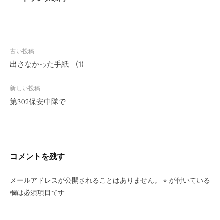
投
古い投稿
稿
出さなかった手紙 ⑴
ナ
ビ
新しい投稿
第302保安中隊で
ゲ
ー
シ
ョ
ン
コメントを残す
メールアドレスが公開されることはありません。
※
が付いている
欄は必須項目です