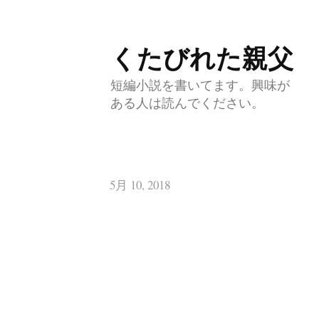
くたびれた親父
コ
ン
短編小説を書いてます。興味が
テ
ある人は読んでください。
ン
ツ
へ
5月 10, 2018
ス
キ
ッ
プ