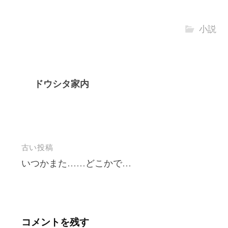
小説
ドウシタ家内
投
古い投稿
いつかまた……どこかで…
稿
ナ
ビ
ゲ
コメントを残す