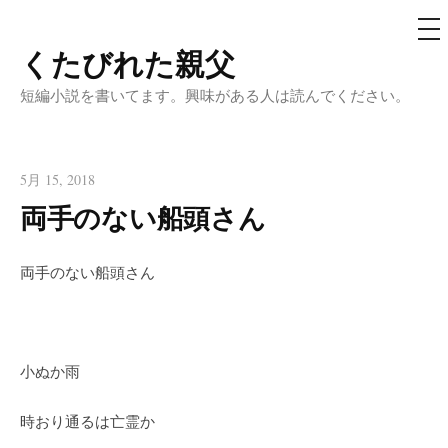
メ
ニ
ュ
くたびれた親父
コ
ー
ン
短編小説を書いてます。興味がある人は読んでください。
テ
ン
ツ
5月 15, 2018
へ
両手のない船頭さん
ス
キ
両手のない船頭さん
ッ
プ
小ぬか雨
時おり通るは亡霊か