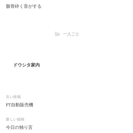
骸骨砕く音がする
一人ごと
ドウシタ家内
投
古い投稿
稿
PT自動販売機
ナ
ビ
新しい投稿
今日の独り言
ゲ