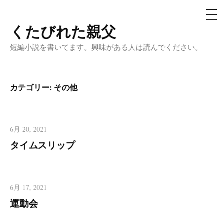
メ
ニ
ュ
くたびれた親父
コ
ー
ン
短編小説を書いてます。興味がある人は読んでください。
テ
ン
ツ
カテゴリー:
その他
へ
ス
キ
6月 20, 2021
ッ
タイムスリップ
プ
6月 17, 2021
運動会