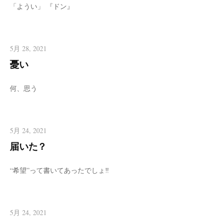
「ようい」 『ドン』
5月 28, 2021
憂い
何、思う
5月 24, 2021
届いた？
“希望”って書いてあったでしょ‼️
5月 24, 2021