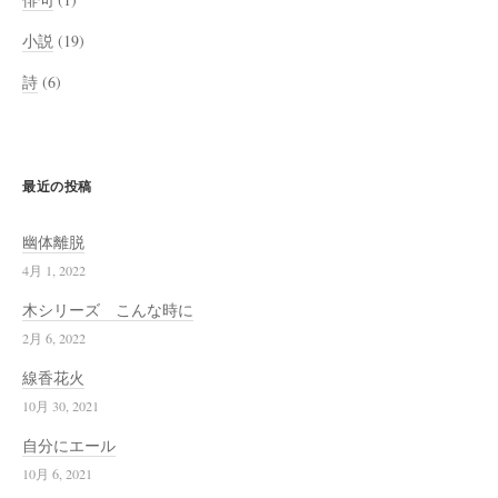
小説
(19)
詩
(6)
最近の投稿
幽体離脱
4月 1, 2022
木シリーズ こんな時に
2月 6, 2022
線香花火
10月 30, 2021
自分にエール
10月 6, 2021