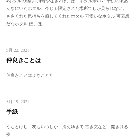
♪ホタルの宿は~川端やなぎ♪ ほ、ほ ホタル来い🎵 子供の頃あ
んなにいたホタル、今じゃ限定された場所でしか見られない。
ささくれた気持ちを癒してくれたホタル 可愛いなホタル 可哀想
だなホタル ほ、ほ …
5月 22, 2021
仲良きことは
仲良きことはよきことだ
5月 19, 2021
手紙
うちとけし 友もいつしか 消えゆきて 古き文など 開きける
夜