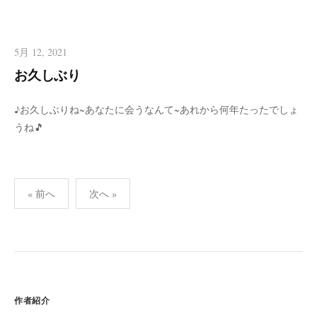
5月 12, 2021
お久しぶり
♪お久しぶりね~あなたに会うなんて~あれから何年たったでしょ
うね🎵
投
« 前へ
次へ »
稿
の
ペ
ー
ジ
送
作者紹介
り