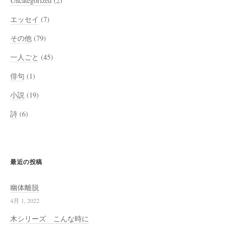
Uncategorized
(2)
エッセイ
(7)
その他
(79)
一人ごと
(45)
俳句
(1)
小説
(19)
詩
(6)
最近の投稿
幽体離脱
4月 1, 2022
木シリーズ こんな時に