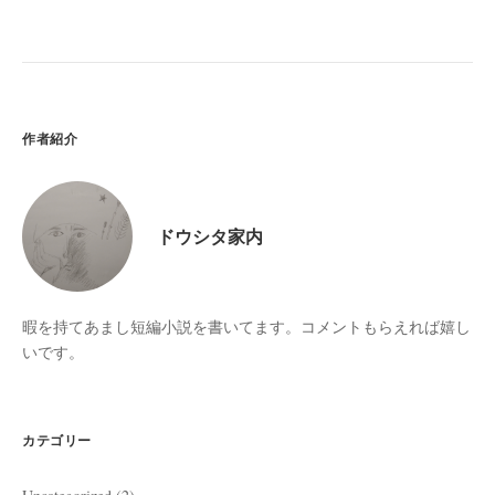
の
ペ
ー
ジ
送
作者紹介
り
ドウシタ家内
暇を持てあまし短編小説を書いてます。コメントもらえれば嬉し
いです。
カテゴリー