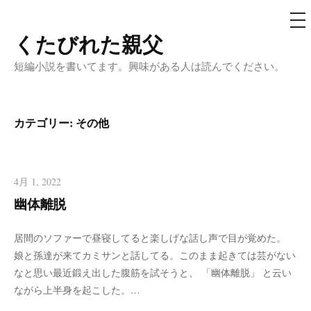
メ
ニ
ュ
くたびれた親父
コ
ー
ン
短編小説を書いてます。興味がある人は読んでください。
テ
ン
ツ
カテゴリー:
その他
へ
ス
キ
4月 1, 2022
ッ
幽体離脱
プ
居間のソファーで昼寝してると楽しげな話し声で目が覚めた。
娘と孫達が来てカミサンと話してる。このまま起きては芸がない
なと思い最近鍛え出した腹筋を試そうと、 「幽体離脱」 と云い
ながら上半身を起こした。…