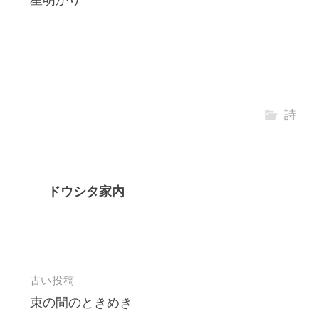
詩
ドウシタ家内
投
古い投稿
束の間のときめき
稿