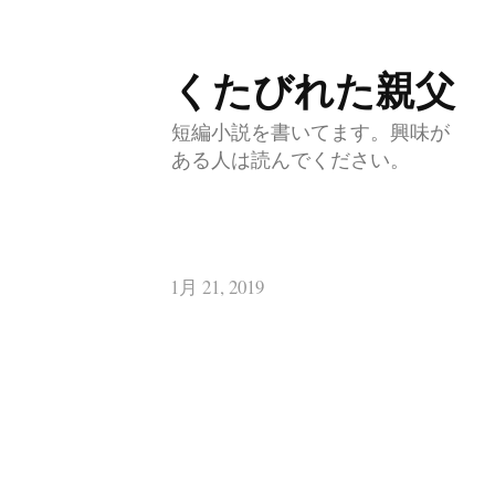
くたびれた親父
コ
ン
短編小説を書いてます。興味が
テ
ある人は読んでください。
ン
ツ
へ
1月 21, 2019
ス
キ
ッ
プ