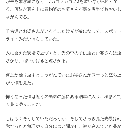
が手を繋ぎ輪になり、♪カゴメカゴメ♪を歌いながら回って
る。何故か真ん中に着物姿のお婆さんが顔を両手でおおいし
ゃがんでる。
子供達とお婆さんがいるそこだけ光が輪になって、スポット
ライトみたい照らしていた。
人に会えた安堵で近づくと、光の中の子供達とお婆さんは遠
ざかり、追いかけると遠ざかる。
何度か繰り返すとしゃがんでいたお婆さんがスーっと立ち上
がり僕を見た。
怖くなった僕は近くの民家の脇にある納屋に入り、積まれて
る藁に潜りこんだ。
しばらくそうしていただろうか、そしてさっき見た光景は幻
覚だったと無理やり自分に言い聞かせ、潜り込んでいた藁か