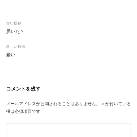
投
古い投稿
稿
届いた？
ナ
ビ
新しい投稿
憂い
ゲ
ー
シ
ョ
ン
コメントを残す
メールアドレスが公開されることはありません。
※
が付いている
欄は必須項目です