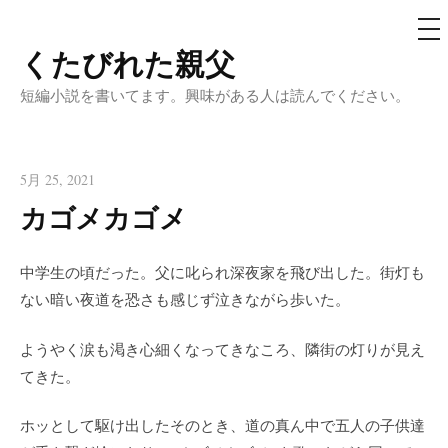
メ
ニ
ュ
くたびれた親父
コ
ー
ン
短編小説を書いてます。興味がある人は読んでください。
テ
ン
ツ
5月 25, 2021
へ
カゴメカゴメ
ス
キ
中学生の頃だった。父に叱られ深夜家を飛び出した。街灯も
ッ
ない暗い夜道を恐さも感じず泣きながら歩いた。
プ
ようやく涙も渇き心細くなってきなころ、隣街の灯りが見え
てきた。
ホッとして駆け出したそのとき、道の真ん中で五人の子供達