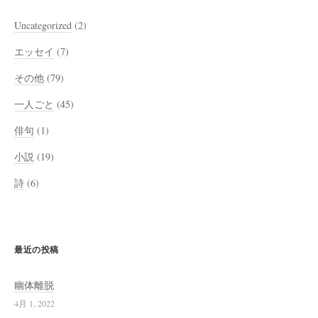
Uncategorized
(2)
エッセイ
(7)
その他
(79)
一人ごと
(45)
俳句
(1)
小説
(19)
詩
(6)
最近の投稿
幽体離脱
4月 1, 2022