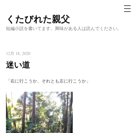
メ
ニ
ュ
くたびれた親父
コ
ー
ン
短編小説を書いてます。興味がある人は読んでください。
テ
ン
ツ
12月 18, 2020
へ
迷い道
ス
キ
「右に行こうか、それとも左に行こうか」
ッ
プ