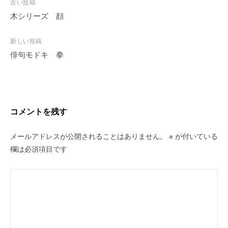
投
古い投稿
稿
木シリーズ 顔
ナ
ビ
新しい投稿
俳句モドキ 拳
ゲ
ー
シ
ョ
ン
コメントを残す
メールアドレスが公開されることはありません。
※
が付いている
欄は必須項目です