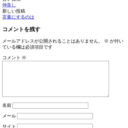
投
仲良し
稿
新しい投稿
言葉にするのは
ナ
ビ
コメントを残す
ゲ
メールアドレスが公開されることはありません。
※
が付い
ー
ている欄は必須項目です
シ
コメント
※
ョ
ン
名前
メール
サイト