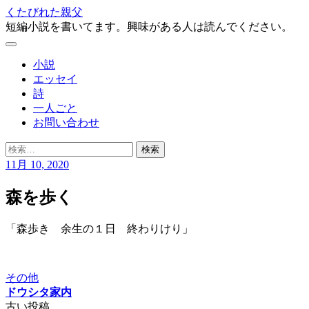
コ
くたびれた親父
ン
短編小説を書いてます。興味がある人は読んでください。
テ
メ
ン
ニ
小説
ツ
ュ
エッセイ
へ
ー
詩
ス
一人ごと
キ
お問い合わせ
ッ
プ
検
索:
11月 10, 2020
森を歩く
「森歩き 余生の１日 終わりけり」
その他
ドウシタ家内
古い投稿