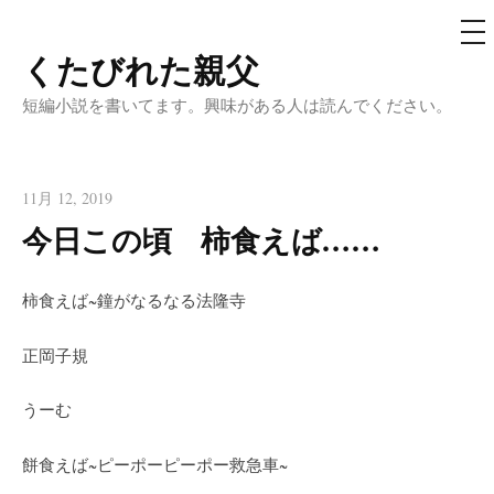
メ
ニ
ュ
くたびれた親父
コ
ー
ン
短編小説を書いてます。興味がある人は読んでください。
テ
ン
ツ
11月 12, 2019
へ
今日この頃 柿食えば……
ス
キ
柿食えば~鐘がなるなる法隆寺
ッ
プ
正岡子規
うーむ
餅食えば~ピーポーピーポー救急車~