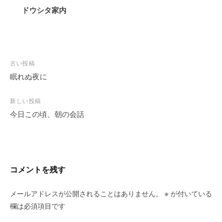
ドウシタ家内
投
古い投稿
稿
眠れぬ夜に
ナ
ビ
新しい投稿
今日この頃、朝の会話
ゲ
ー
シ
ョ
ン
コメントを残す
メールアドレスが公開されることはありません。
※
が付いている
欄は必須項目です