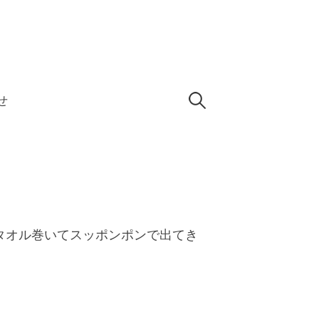
検
せ
索:
タオル巻いてスッポンポンで出てき