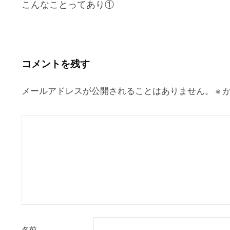
こんなことってあり①
稿
ナ
ビ
ゲ
コメントを残す
ー
シ
メールアドレスが公開されることはありません。
※
が
ョ
ン
名前