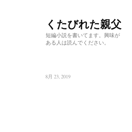
くたびれた親父
コ
ン
短編小説を書いてます。興味が
テ
ある人は読んでください。
ン
ツ
へ
8月 23, 2019
ス
キ
ッ
プ