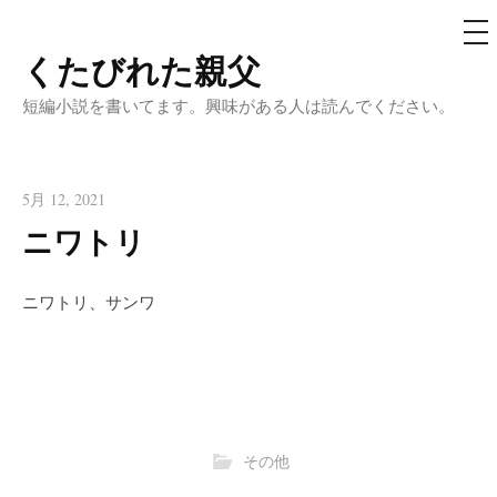
メ
ニ
ュ
くたびれた親父
コ
ー
ン
短編小説を書いてます。興味がある人は読んでください。
テ
ン
ツ
5月 12, 2021
へ
ニワトリ
ス
キ
ニワトリ、サンワ
ッ
プ
その他