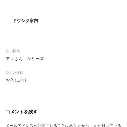
ドウシタ家内
投
古い投稿
稿
アリさん シリーズ
ナ
ビ
新しい投稿
お久しぶり
ゲ
ー
シ
ョ
ン
コメントを残す
メールアドレスが公開されることはありません。
※
が付いている