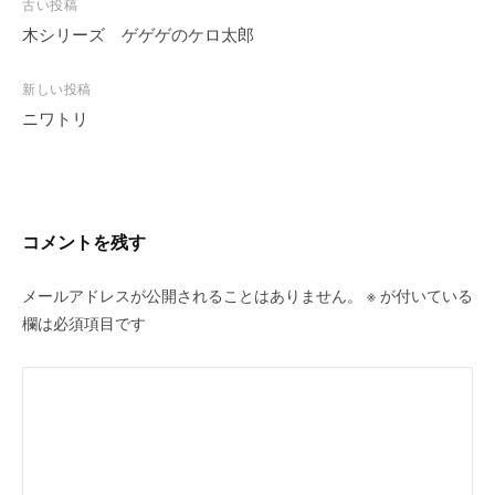
投
古い投稿
稿
木シリーズ ゲゲゲのケロ太郎
ナ
ビ
新しい投稿
ニワトリ
ゲ
ー
シ
ョ
ン
コメントを残す
メールアドレスが公開されることはありません。
※
が付いている
欄は必須項目です