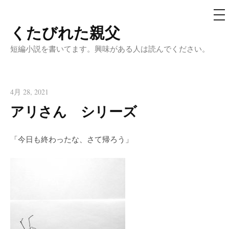
メ
ニ
ュ
くたびれた親父
コ
ー
ン
短編小説を書いてます。興味がある人は読んでください。
テ
ン
ツ
4月 28, 2021
へ
アリさん シリーズ
ス
キ
「今日も終わったな、さて帰ろう」
ッ
プ