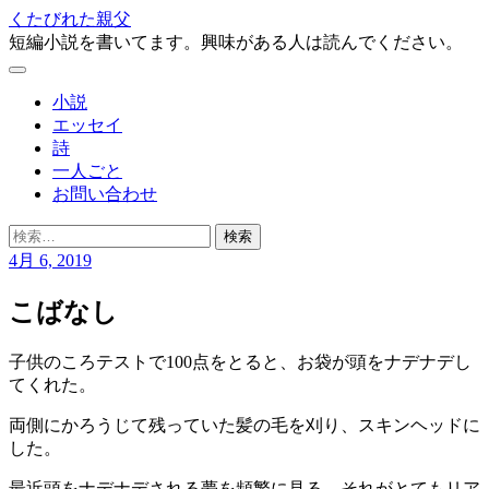
コ
くたびれた親父
ン
短編小説を書いてます。興味がある人は読んでください。
テ
メ
ン
ニ
小説
ツ
ュ
エッセイ
へ
ー
詩
ス
一人ごと
キ
お問い合わせ
ッ
プ
検
索:
4月 6, 2019
こばなし
子供のころテストで100点をとると、お袋が頭をナデナデし
てくれた。
両側にかろうじて残っていた髪の毛を刈り、スキンヘッドに
した。
最近頭をナデナデされる夢を頻繁に見る。それがとてもリア