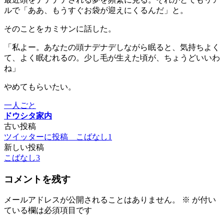
ルで「ああ、もうすぐお袋が迎えにくるんだ」と。
そのことをカミサンに話した。
「私よー。あなたの頭ナデナデしながら眠ると、気持ちよく
て、よく眠むれるの。少し毛が生えた頃が、ちょうどいいわ
ね」
やめてもらいたい。
一人ごと
ドウシタ家内
古い投稿
投
ツイッターに投稿 こばなし1
稿
新しい投稿
こばなし3
ナ
ビ
コメントを残す
ゲ
メールアドレスが公開されることはありません。
※
が付い
ー
ている欄は必須項目です