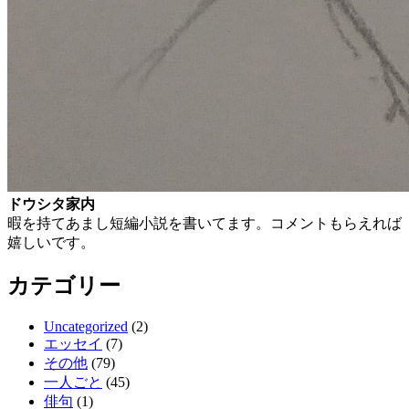
ドウシタ家内
暇を持てあまし短編小説を書いてます。コメントもらえれば
嬉しいです。
カテゴリー
Uncategorized
(2)
エッセイ
(7)
その他
(79)
一人ごと
(45)
俳句
(1)